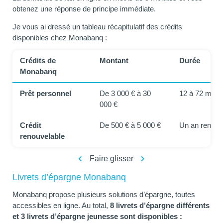
obtenez une réponse de principe immédiate.
Je vous ai dressé un tableau récapitulatif des crédits
disponibles chez Monabanq :
Crédits de
Montant
Durée
Monabanq
Prêt personnel
De 3 000 € à 30
12 à 72 mois
000 €
Crédit
De 500 € à 5 000 €
Un an renouv
renouvelable
Faire glisser
Livrets d’épargne Monabanq
Monabanq propose plusieurs solutions d’épargne, toutes
accessibles en ligne. Au total,
8 livrets d’épargne différents
et 3 livrets d’épargne jeunesse sont disponibles :