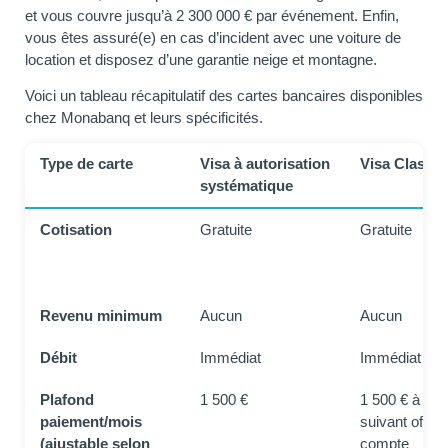
et vous couvre jusqu’à 2 300 000 € par événement. Enfin,
vous êtes assuré(e) en cas d’incident avec une voiture de
location et disposez d’une garantie neige et montagne.
Voici un tableau récapitulatif des cartes bancaires disponibles
chez Monabanq et leurs spécificités.
Type de carte
Visa à autorisation
Visa Classic
systématique
Cotisation
Gratuite
Gratuite
Revenu minimum
Aucun
Aucun
Débit
Immédiat
Immédiat ou d
Plafond
1 500 €
1 500 € à 2 5
paiement/mois
suivant offre 
(ajustable selon
compte