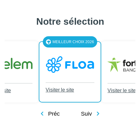
Notre sélection
MEILLEUR CHOIX 2026
Visiter le site
e site
Visiter le site
Préc
Suiv