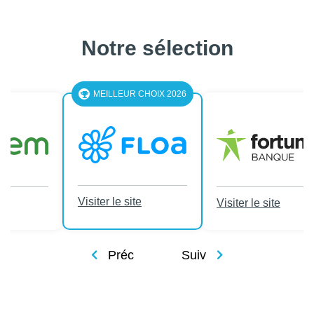
Notre sélection
LEUR CHOIX 2026
le site
Visiter le site
Visiter le site
Préc
Suiv