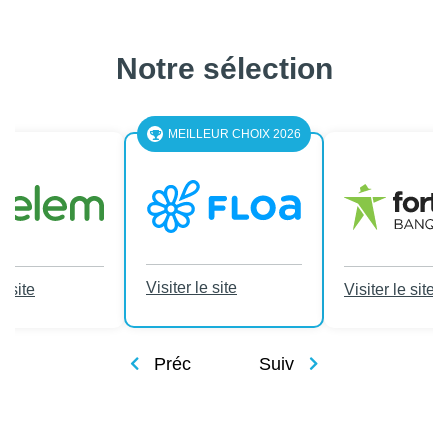
Notre sélection
MEILLEUR CHOIX 2026
Visiter le site
e site
Visiter le site
Préc
Suiv