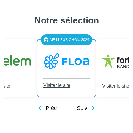
Notre sélection
MEILLEUR CHOIX 2026
Visiter le site
e site
Visiter le site
Préc
Suiv