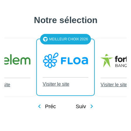
Notre sélection
MEILLEUR CHOIX 2026
Visiter le site
e site
Visiter le site
Préc
Suiv