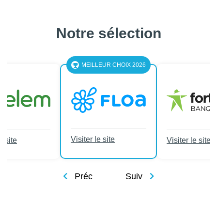
Notre sélection
MEILLEUR CHOIX 2026
Visiter le site
e site
Visiter le site
Préc
Suiv