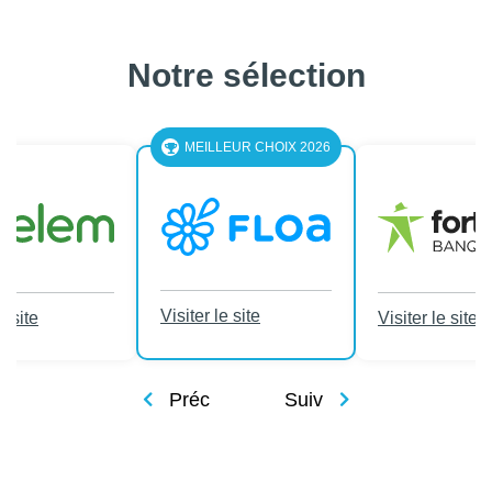
Notre sélection
MEILLEUR CHOIX 2026
Visiter le site
e site
Visiter le site
Préc
Suiv