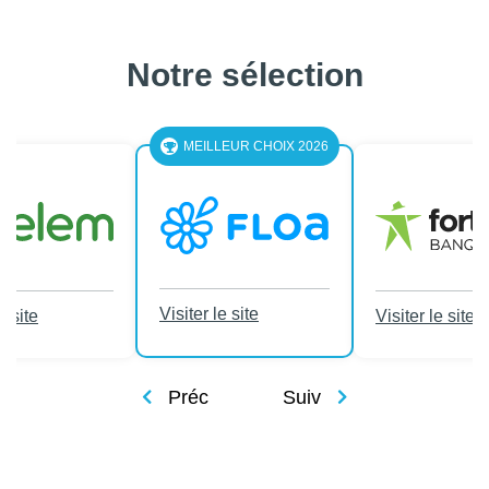
Notre sélection
MEILLEUR CHOIX 2026
Visiter le site
e site
Visiter le site
Préc
Suiv