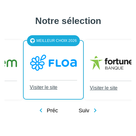
Notre sélection
LEUR CHOIX 2026
le site
Visiter le site
Visiter le site
Préc
Suiv