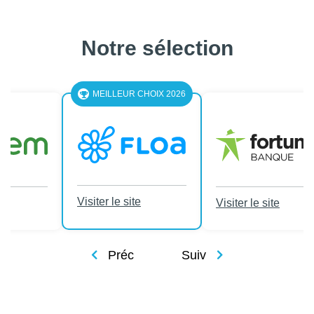
Notre sélection
LEUR CHOIX 2026
le site
Visiter le site
Visiter le site
Préc
Suiv