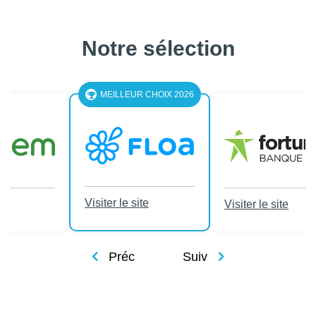
Notre sélection
LEUR CHOIX 2026
le site
Visiter le site
Visiter le site
Préc
Suiv