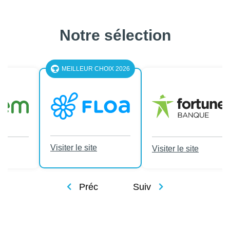
Notre sélection
LEUR CHOIX 2026
le site
Visiter le site
Visiter le site
Préc
Suiv