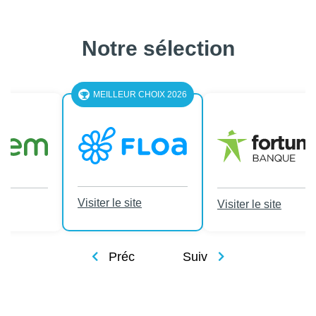
Notre sélection
LEUR CHOIX 2026
le site
Visiter le site
Visiter le site
Préc
Suiv