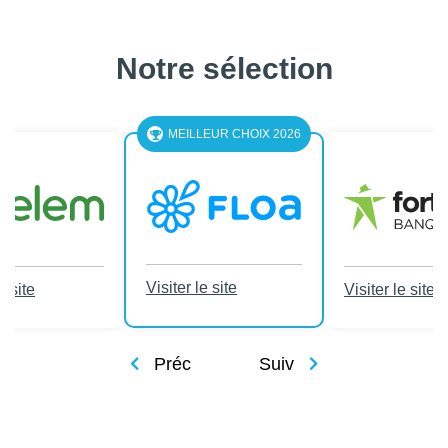
Notre sélection
MEILLEUR CHOIX 2026
Visiter le site
e site
Visiter le site
Préc
Suiv