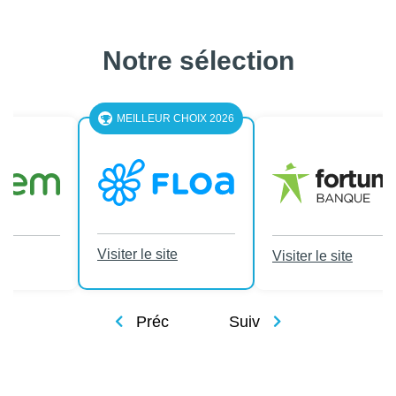
Notre sélection
LEUR CHOIX 2026
le site
Visiter le site
Visiter le site
Préc
Suiv