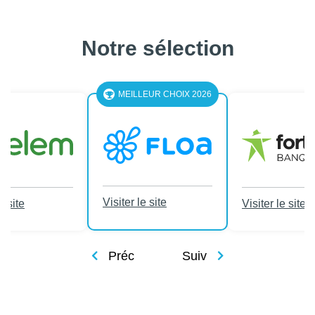
Notre sélection
MEILLEUR CHOIX 2026
Visiter le site
e site
Visiter le site
Préc
Suiv