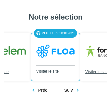
Notre sélection
MEILLEUR CHOIX 2026
Visiter le site
e site
Visiter le site
Préc
Suiv