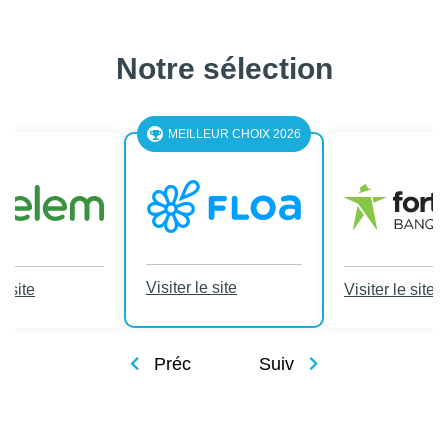
Notre sélection
MEILLEUR CHOIX 2026
Visiter le site
e site
Visiter le site
Préc
Suiv