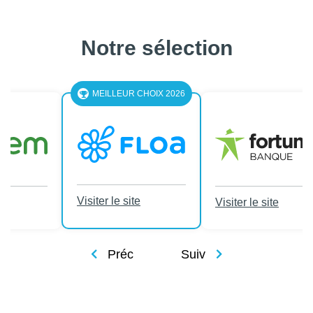
Notre sélection
LEUR CHOIX 2026
le site
Visiter le site
Visiter le site
Préc
Suiv