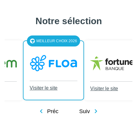
Notre sélection
LEUR CHOIX 2026
le site
Visiter le site
Visiter le site
Préc
Suiv