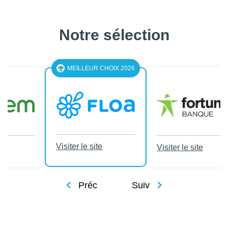
Notre sélection
LEUR CHOIX 2026
le site
Visiter le site
Visiter le site
Préc
Suiv