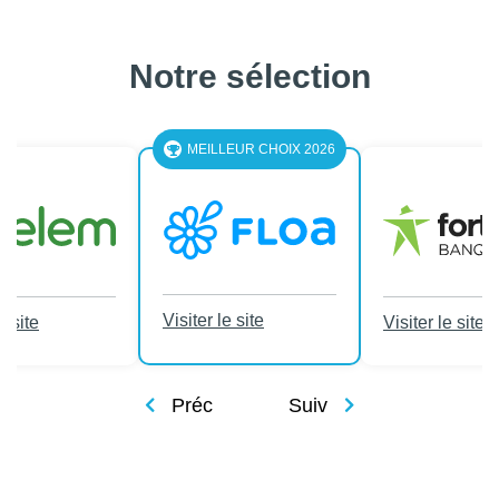
Notre sélection
MEILLEUR CHOIX 2026
Visiter le site
e site
Visiter le site
Préc
Suiv