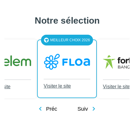
Notre sélection
MEILLEUR CHOIX 2026
Visiter le site
e site
Visiter le site
Préc
Suiv