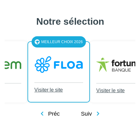
Notre sélection
LEUR CHOIX 2026
le site
Visiter le site
Visiter le site
Préc
Suiv