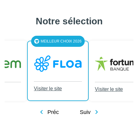
Notre sélection
LEUR CHOIX 2026
le site
Visiter le site
Visiter le site
Préc
Suiv