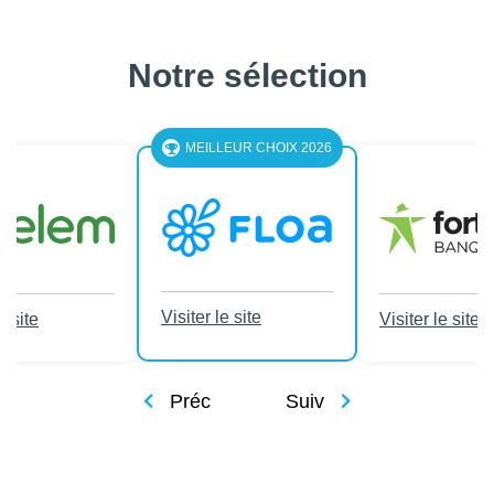
Notre sélection
MEILLEUR CHOIX 2026
Visiter le site
e site
Visiter le site
Préc
Suiv