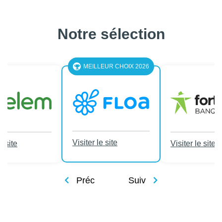
Notre sélection
MEILLEUR CHOIX 2026
Visiter le site
e site
Visiter le site
Préc
Suiv