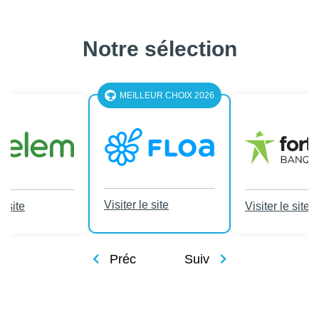
Notre sélection
MEILLEUR CHOIX 2026
Visiter le site
e site
Visiter le site
Préc
Suiv