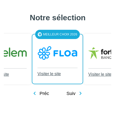
Notre sélection
MEILLEUR CHOIX 2026
Visiter le site
e site
Visiter le site
Préc
Suiv