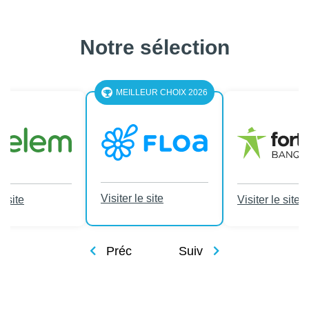
Notre sélection
MEILLEUR CHOIX 2026
Visiter le site
e site
Visiter le site
Préc
Suiv