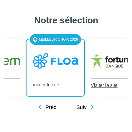
Notre sélection
LEUR CHOIX 2026
le site
Visiter le site
Visiter le site
Préc
Suiv