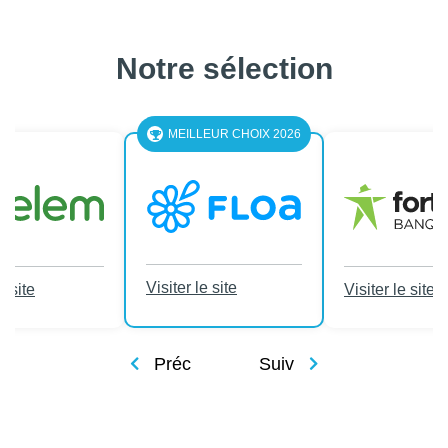
Notre sélection
MEILLEUR CHOIX 2026
Visiter le site
e site
Visiter le site
Préc
Suiv