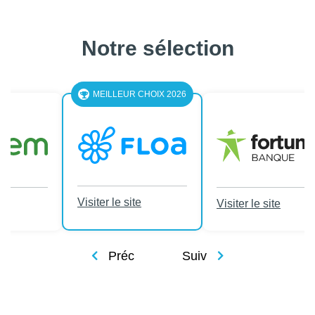
Notre sélection
LEUR CHOIX 2026
le site
Visiter le site
Visiter le site
Préc
Suiv