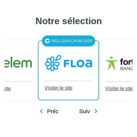
Notre sélection
MEILLEUR CHOIX 2026
Visiter le site
e site
Visiter le site
Préc
Suiv