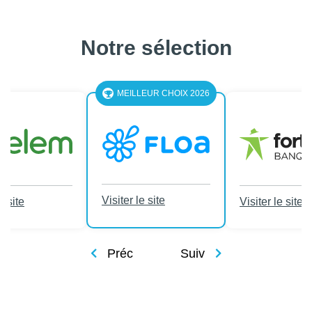
Notre sélection
MEILLEUR CHOIX 2026
Visiter le site
e site
Visiter le site
Préc
Suiv