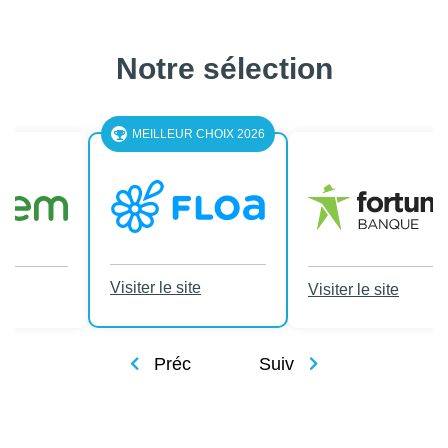
Notre sélection
LEUR CHOIX 2026
le site
Visiter le site
Visiter le site
Préc
Suiv