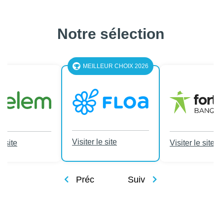
Notre sélection
MEILLEUR CHOIX 2026
Visiter le site
e site
Visiter le site
Préc
Suiv