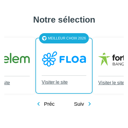
Notre sélection
MEILLEUR CHOIX 2026
Visiter le site
e site
Visiter le site
Préc
Suiv